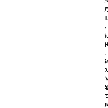
首
页
美
文
欣
赏
范
登录
注册
文
作
文