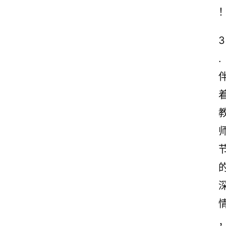
诗
词
3
. 