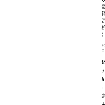
2
美
d
à
i