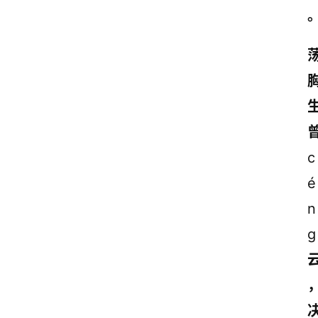
c
é
n
g