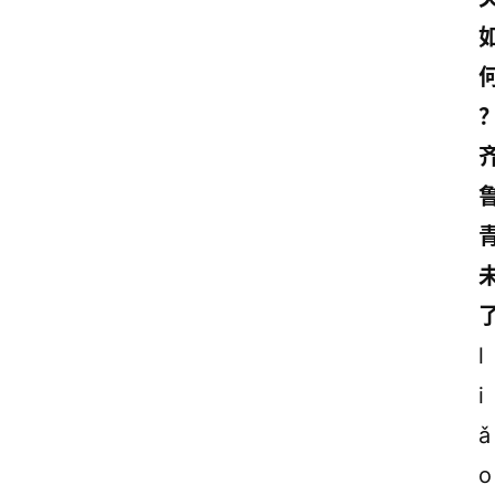
l
i
ǎ
o