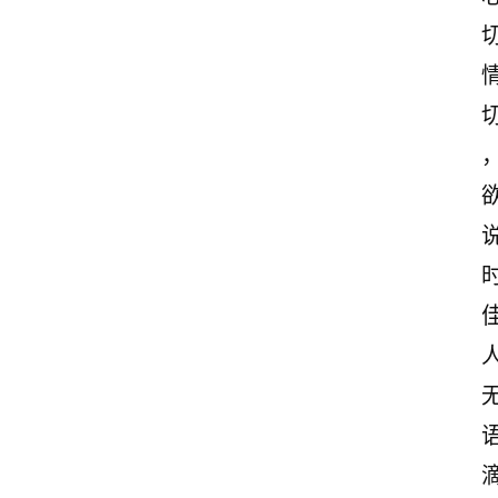
首
页
美
文
欣
赏
范
登录
注册
文
作
文
诗