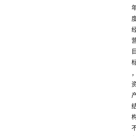
首
页
美
文
欣
赏
范
登录
注册
文
作
文
诗