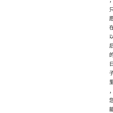
首
页
美
文
欣
赏
范
登录
注册
文
作
文