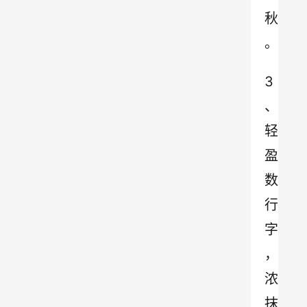
秋
。
3
、
轻
盈
数
行
字
，
浓
抹