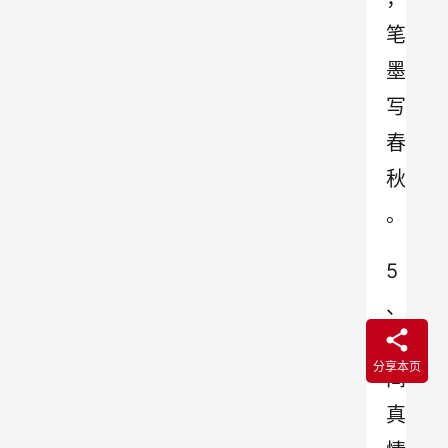
笔
墨
写
春
秋
。
5
、
世
分享本页
间
真