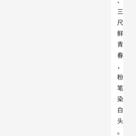
、
三
尺
鲜
青
春
，
粉
笔
染
白
头
。