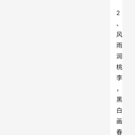
2
、
风
雨
润
桃
李
，
黑
白
画
春