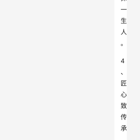
一
生
人
。
4
、
匠
心
致
传
承
，