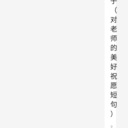
子
（
对
老
师
的
美
好
祝
愿
短
句
）
2