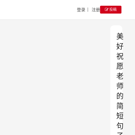
登录
注册
投稿
美
好
祝
愿
老
师
的
简
短
句