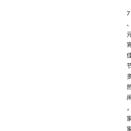
7
首
页
美
文
欣
赏
范
登录
注册
文
作
文