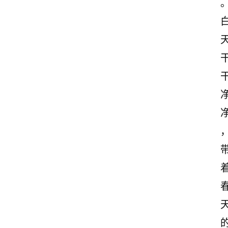
首
页
美
文
欣
赏
范
登录
注册
文
作
文