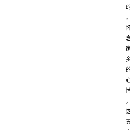
首
页
美
文
欣
赏
范
登录
注册
文
作
文