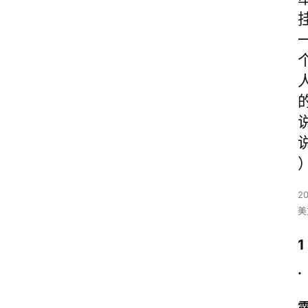
2
美
1
.