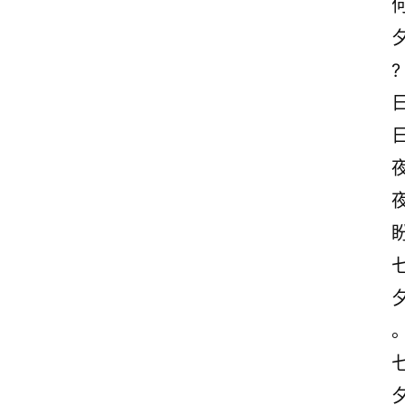
诗
词
?