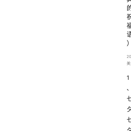
2
美
1