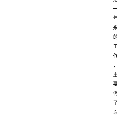
首
页
美
文
欣
赏
范
登录
注册
文
作
文
诗
词