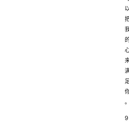
首
页
美
文
欣
赏
范
登录
注册
文
作
9
文
.