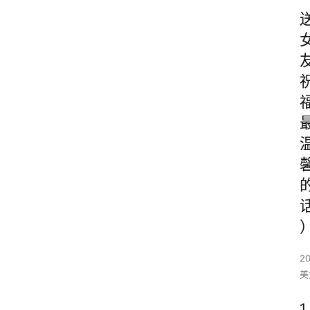
2
美
1