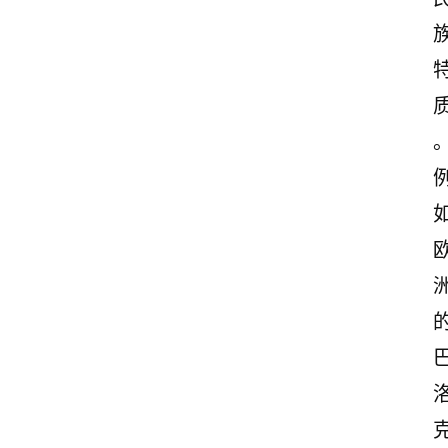
首
页
美
文
欣
赏
范
登录
注册
文
作
文