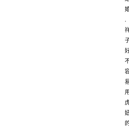
诗
词
. 