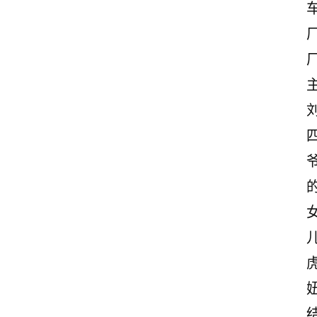
首
页
美
文
欣
赏
范
登录
注册
文
作
文