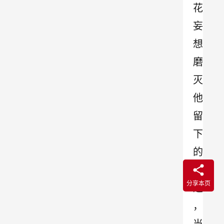
花
妄
想
磨
灭
他
留
下
的
痕
分享本页
迹
，