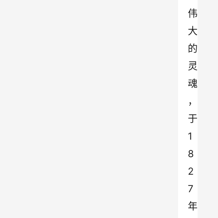
伟
大
的
灵
魂
，
于
1
8
2
7
年