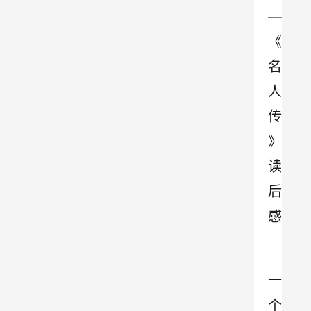
—
《
名
人
传
》
读
后
感 
一
个