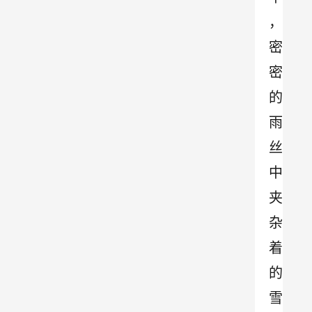
，
密
密
的
雨
丝
中
夹
杂
着
的
雪