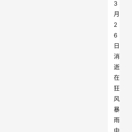
3
月
2
6
日
消
逝
在
狂
风
暴
雨
中