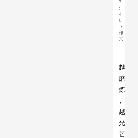
7
:
4
0
•
作
文
越
磨
炼
，
越
光
芒 