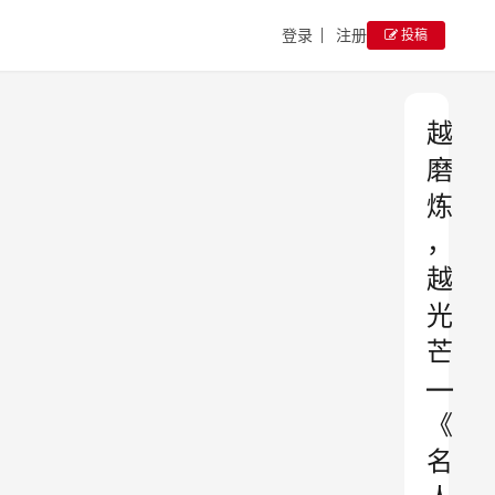
登录
注册
投稿
越
磨
炼
，
越
光
芒
—
《
名