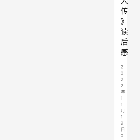
人
传
》
读
后
感
2
0
2
2
年
1
1
月
1
9
日
0