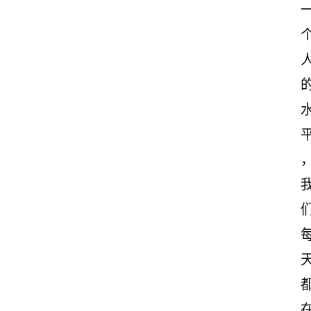
首
页
美
文
欣
赏
范
登录
注册
文
作
文