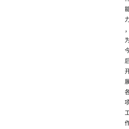
首
页
美
文
欣
赏
范
登录
注册
文
作
文