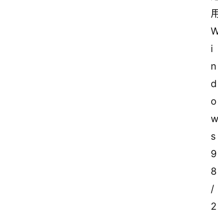
用
i
n
d
o
s
9
8
/
2