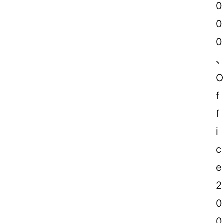
0
0
0
、
O
f
f
i
c
e
2
0
0