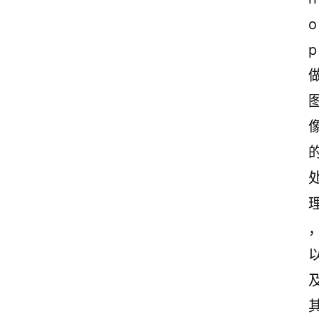
o
p
首
页
美
文
欣
赏
范
登录
注册
文
作
文