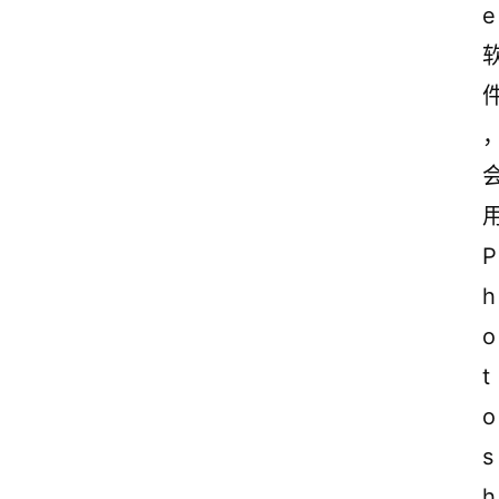
e
P
h
o
t
o
s
h