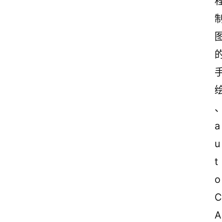
a
u
t
o
C
A