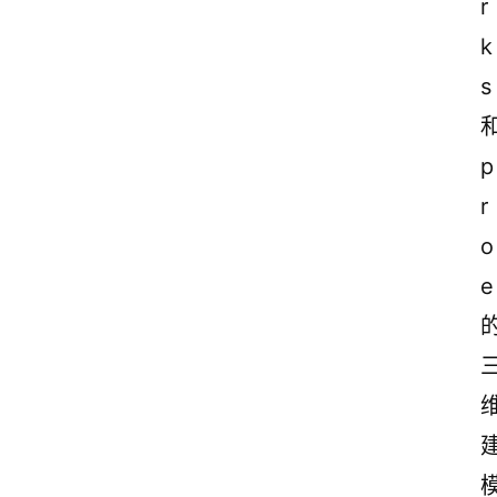
r
k
s
p
r
o
e