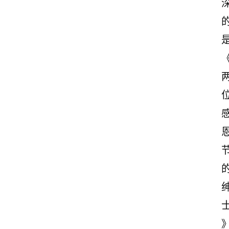
首
页
美
文
欣
赏
范
登录
注册
文
作
文
诗
词