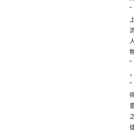
“
”
“