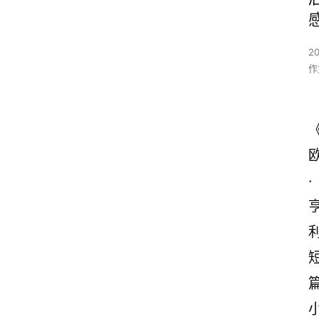
2
作
·