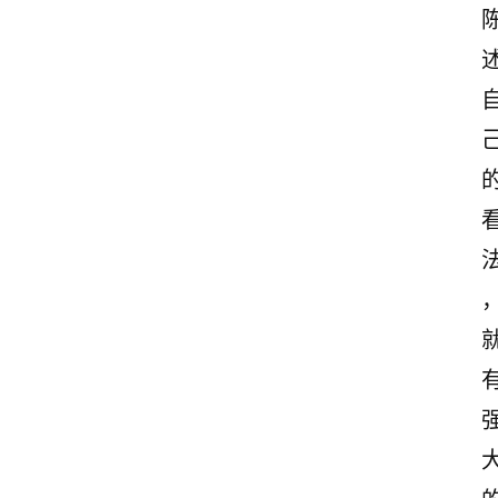
首
页
美
文
欣
赏
范
登录
注册
文
作
文