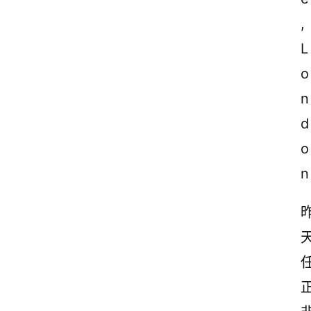
, 
L
o
n
d
o
n