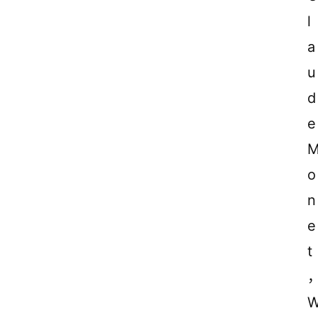
l
a
u
d
e 
o
n
e
t