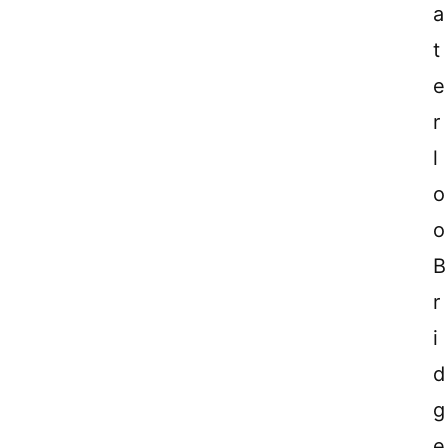
a
t
e
r
l
o
o 
B
r
i
d
g
e