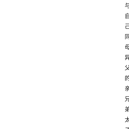
首
页
美
文
欣
赏
范
登录
注册
文
作
文