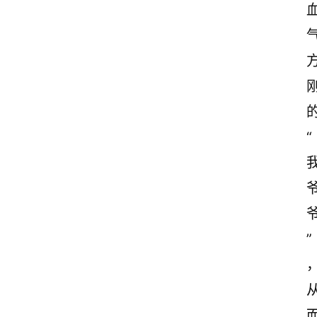
首
页
美
“
文
欣
赏
范
登录
注册
文
”
作
文