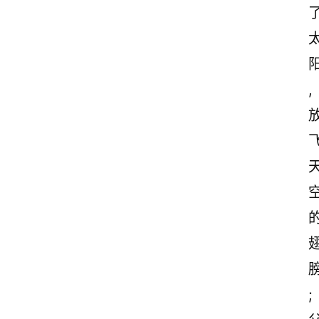
诗
词
,
;