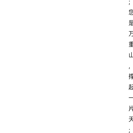
;
,
;