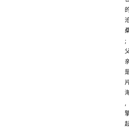
首
;
页
美
文
欣
赏
范
登录
注册
,
文
作
文