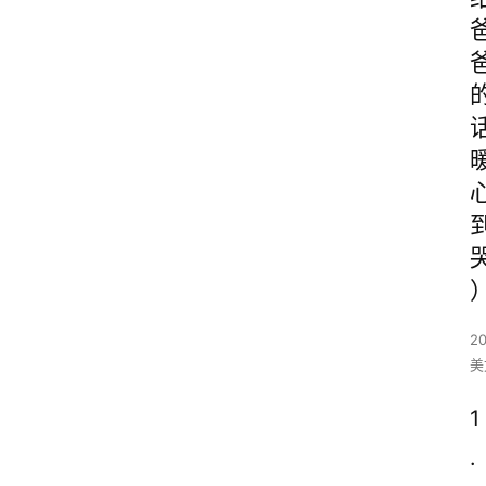
2
美
1
.