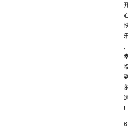
,
!
6