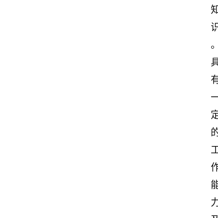
首
页
美
文
欣
赏
范
登录
注册
文
作
文