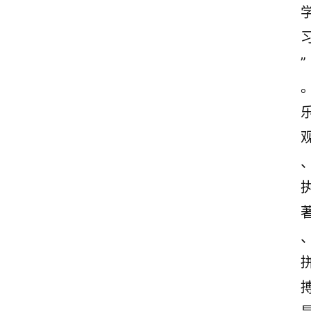
”
首
页
美
文
欣
赏
范
登录
注册
文
作
文