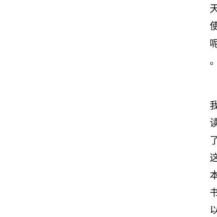
首
页
美
文
欣
赏
范
登录
注册
文
作
文
诗
词