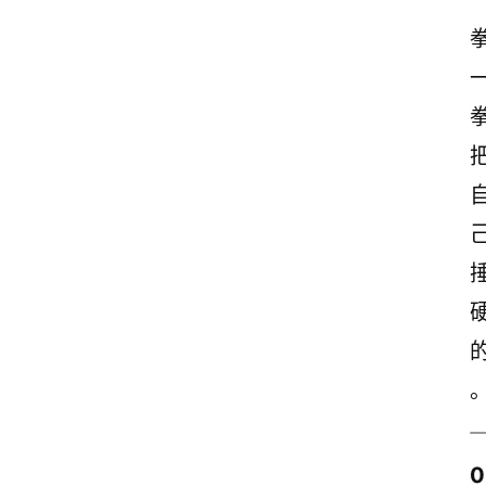
页
美
文
欣
赏
范
登录
注册
文
作
文
诗
词
0