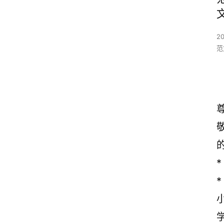
2
范
*
*