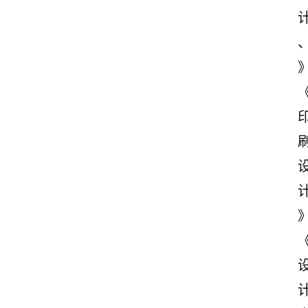
首
页
美
文
欣
赏
范
登录
注册
文
作
文