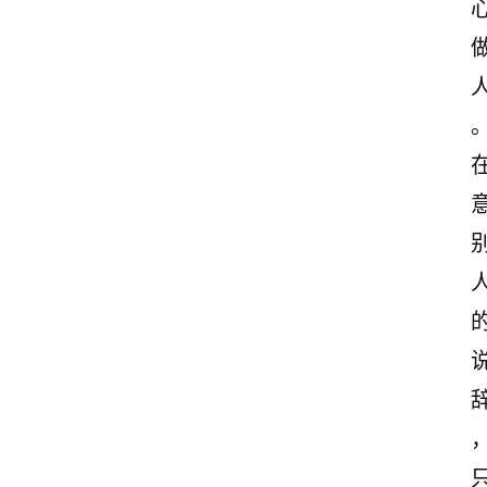
首
页
美
文
欣
赏
范
登录
注册
文
作
文
诗