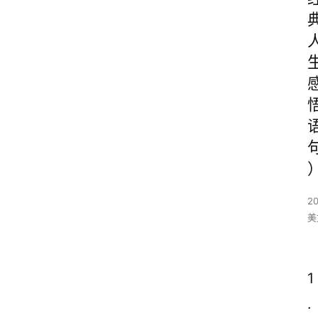
2
美
1
.