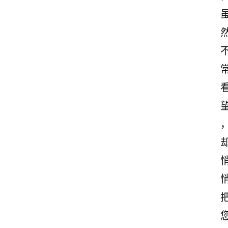
首
页
美
文
欣
赏
范
登录
注册
文
作
文
诗