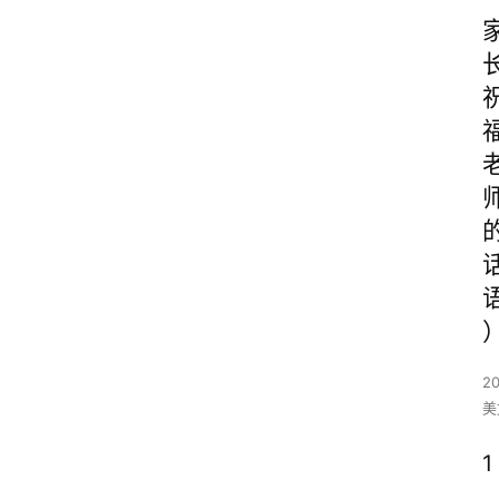
2
美
1