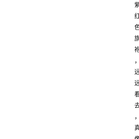
首
页
美
文
欣
赏
范
登录
注册
文
作
文
诗