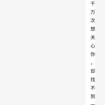
千
万
次
想
关
心
你
，
却
找
不
到