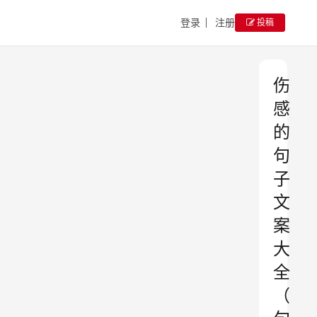
登录
注册
投稿
伤
感
的
句
子
文
案
大
全
（