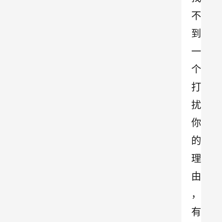
不
到
一
个
打
扰
你
的
理
由
，
有