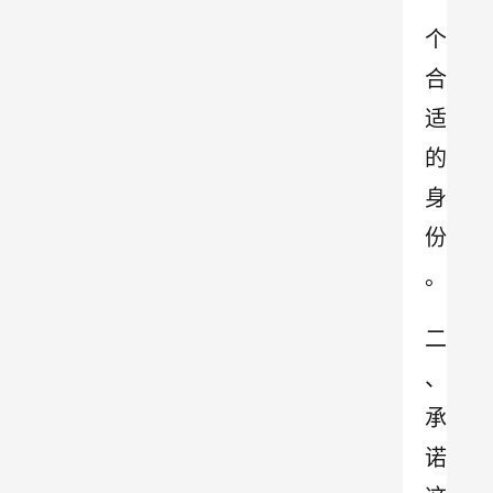
一
个
合
适
的
身
份
。
二
、
承
诺