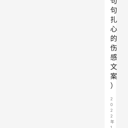
句
句
扎
心
的
伤
感
文
案
）
2
0
2
2
年
1