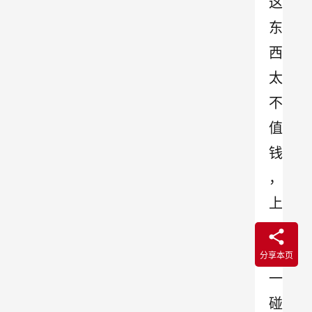
这
东
西
太
不
值
钱
，
上
下
牙
分享本页
一
碰