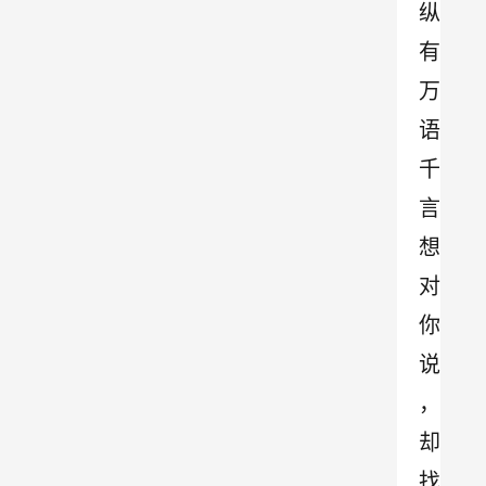
纵
有
万
语
千
言
想
对
你
说
，
却
找