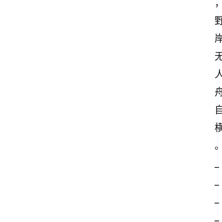
_
_
_
_