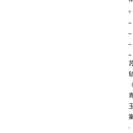
_
_
_
_
·