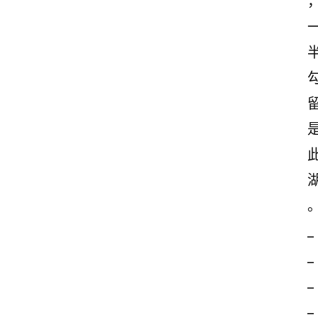
_
_
_
_