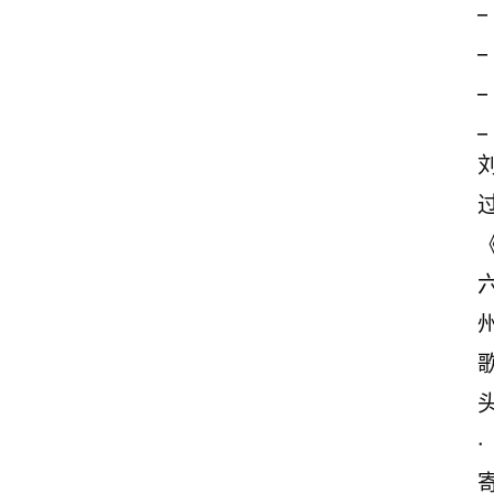
_
_
_
_
·