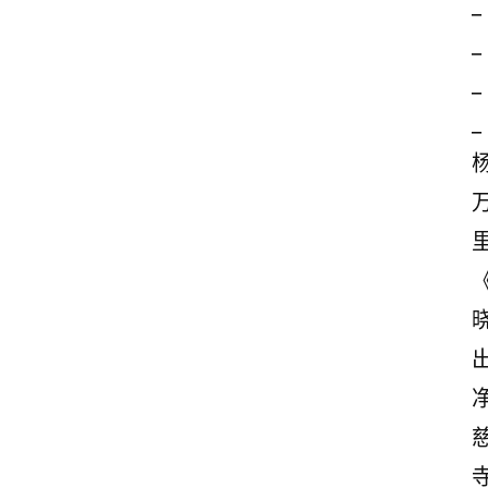
_
_
_
_