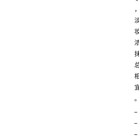
_
_
_