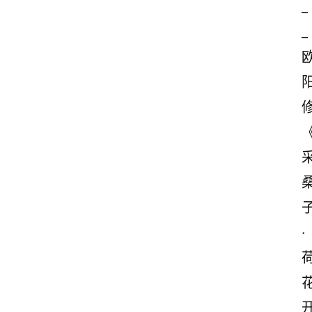
_
_
·