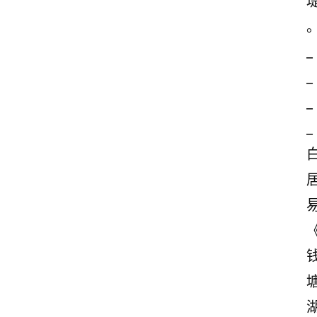
_
_
_
_