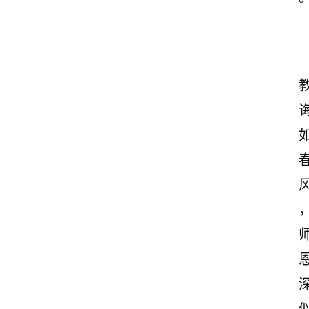
首
页
美
文
欣
赏
范
登录
注册
文
作
文