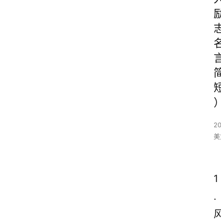
2
美
1
.