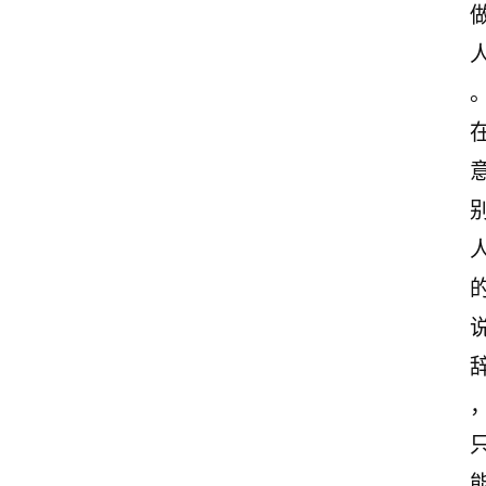
首
页
美
文
欣
赏
范
登录
注册
文
作
文