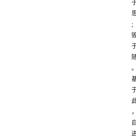
诗
词
;