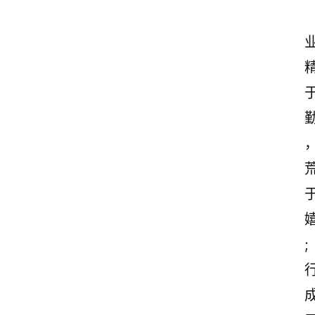
首
页
美
文
欣
赏
范
登录
注册
文
;
作
文