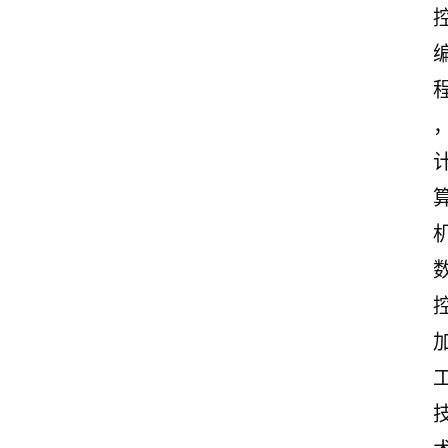
首
页
美
文
欣
赏
范
登录
注册
文
作
文