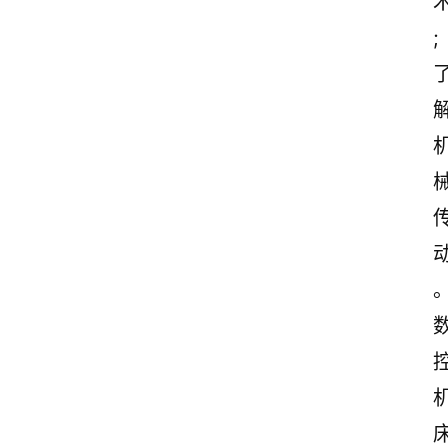
诗
;
词