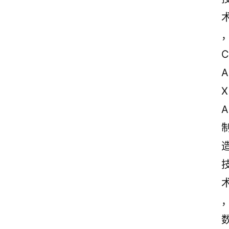
C
A
X
A