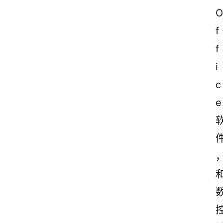
O
f
f
i
c
e