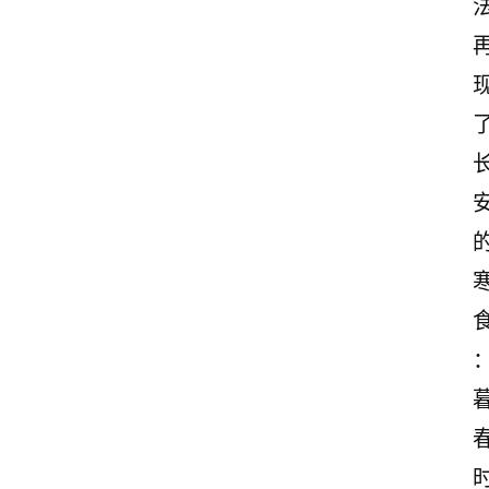
首
页
美
文
欣
赏
范
登录
注册
文
作
文