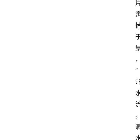
首
页
美
文
“
欣
赏
范
登录
注册
文
作
文