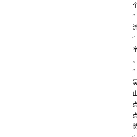
“
”
“