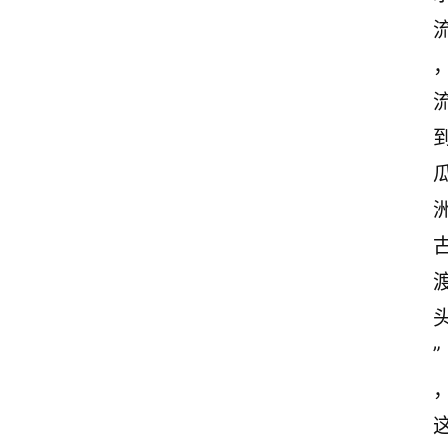
诗
词
”