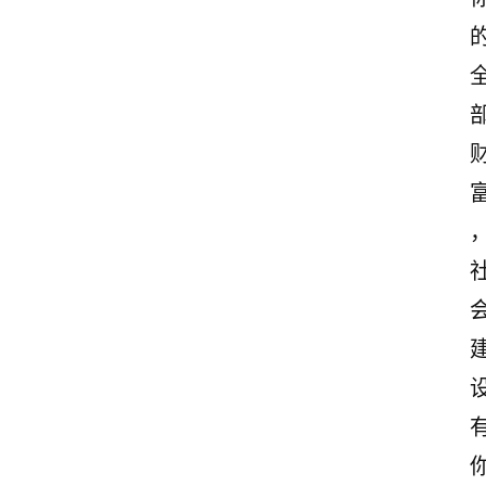
首
页
美
文
欣
赏
范
登录
注册
文
作
文