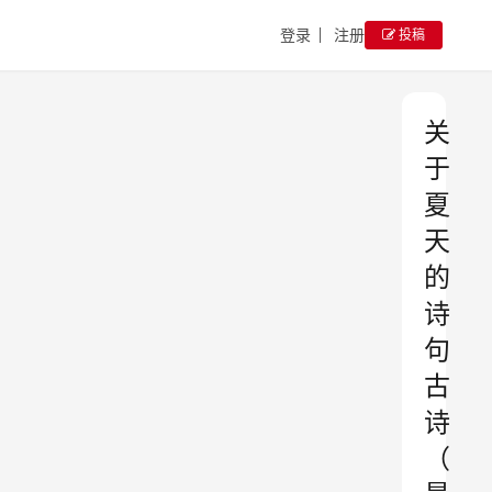
登录
注册
投稿
关
于
夏
天
的
诗
句
古
诗
（