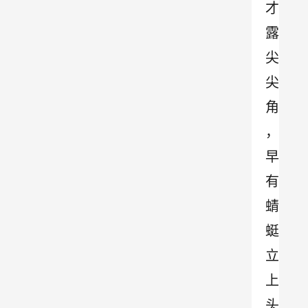
才
露
尖
尖
角
，
早
有
蜻
蜓
立
上
头