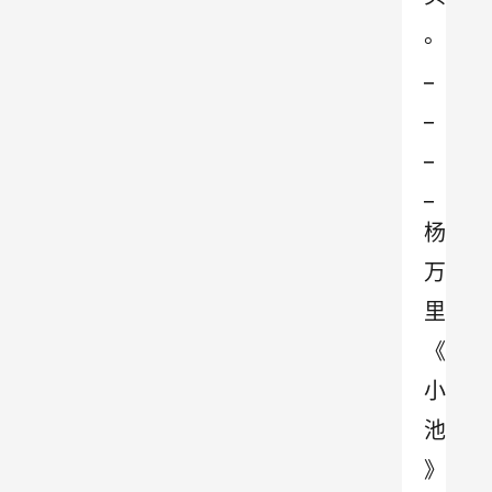
。
_
_
_
_
杨
万
里
《
小
池
》