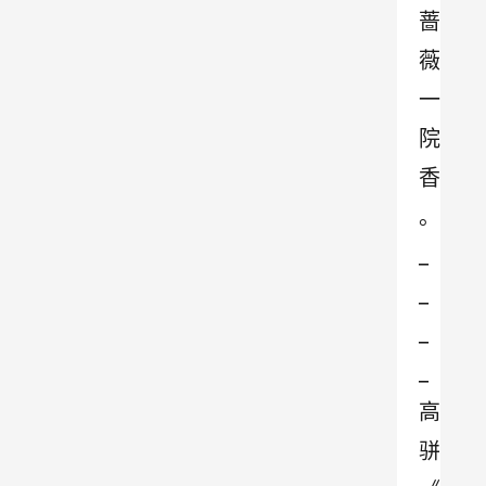
蔷
薇
一
院
香
。
_
_
_
_
高
骈