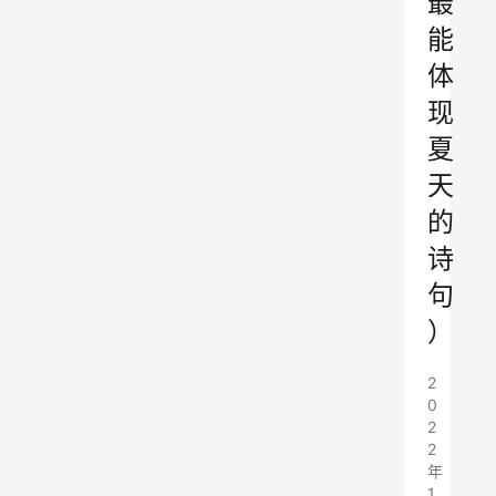
最
能
体
现
夏
天
的
诗
句
）
2
0
2
2
年
1