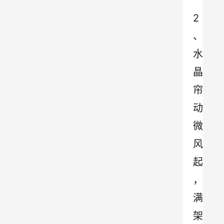
2
、
水
晶
帘
动
微
风
起
，
满
架