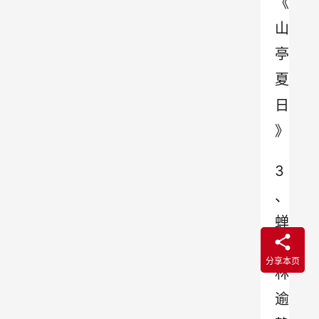
《
山
亭
夏
日
》
3
、
蝉
噪
分享本页
林
逾