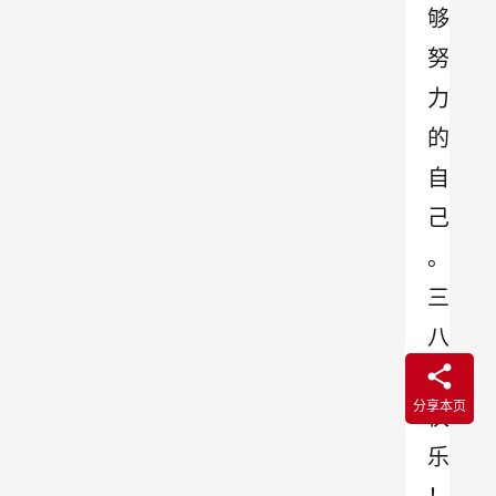
够
努
力
的
自
己
。
三
八
节
分享本页
快
乐