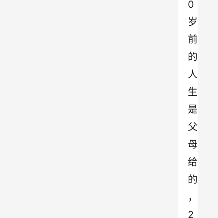
0
岁
前
的
人
生
是
父
母
给
的
，
2