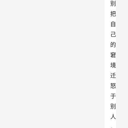
别
把
自
己
的
窘
境
迁
怒
于
别
人
，