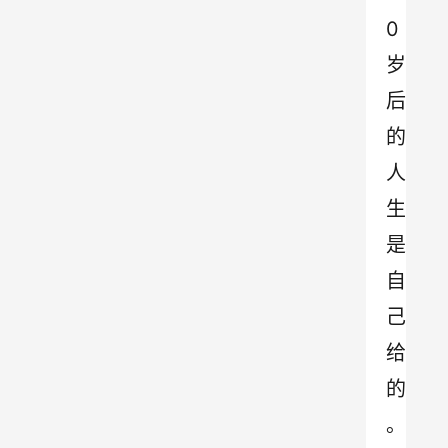
0
岁
后
的
人
生
是
自
己
给
的
。