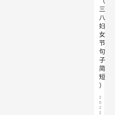
（
三
八
妇
女
节
句
子
简
短
）
2
0
2
2