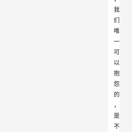
我
们
唯
一
可
以
抱
怨
的
，
是
不