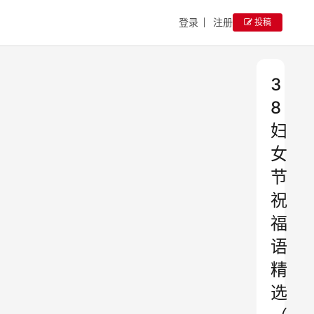
登录
注册
投稿
3
8
妇
女
节
祝
福
语
精
选