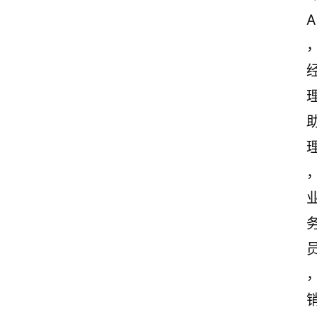
诗
A
词