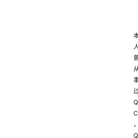
首
页
美
文
欣
赏
范
登录
注册
Q
文
C
作
文
Q