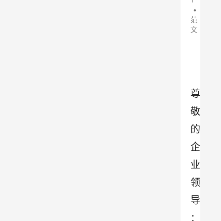
•
范
文
尊
敬
的
企
业
领
导
：