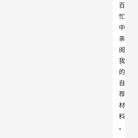
百
忙
中
亲
阅
我
的
自
荐
材
料
。