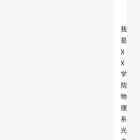
我
是
X
X
学
院
物
理
系
光