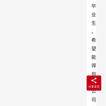
毕
业
生
。
希
望
能
得
到
贵
分享本页
公
司