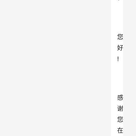
您
好
!
感
谢
您
在