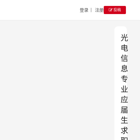
登录
注册
投稿
光
电
信
息
专
业
应
届
生
求