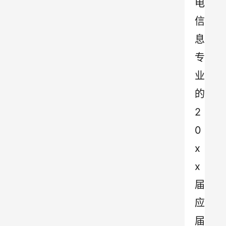
电
信
息
专
业
的
2
0
x
x
届
应
届