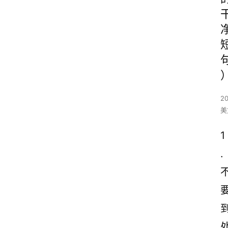
2
美
1
.