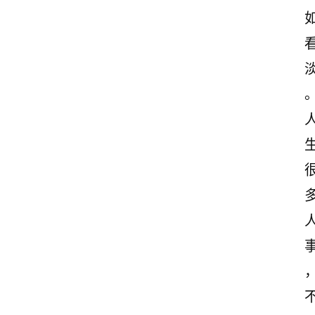
首
页
美
文
欣
赏
范
登录
注册
文
作
文
诗