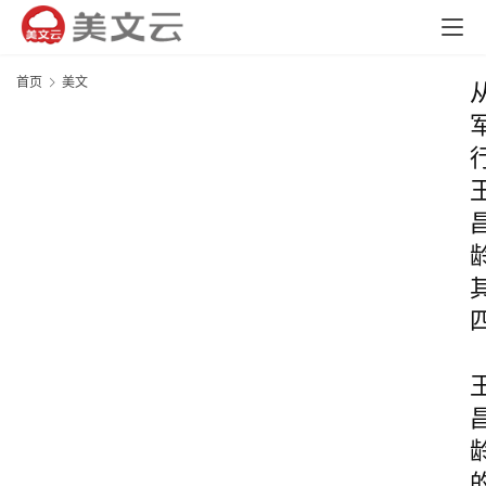
首页
美文