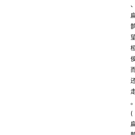
首
页
美
文
欣
赏
范
登录
注册
文
(
作
文