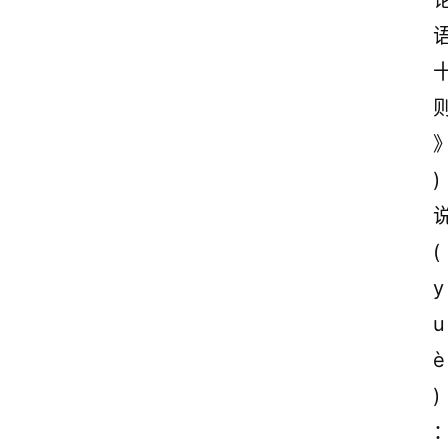
)
(
y
u
è
)