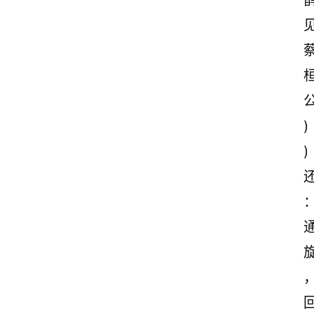
诗
词
)
)