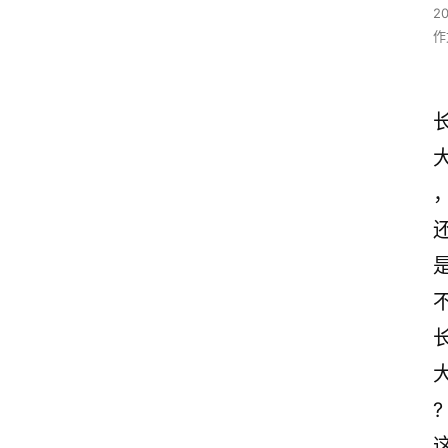
2
作
?