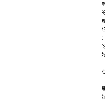
首
页
美
文
欣
赏
范
登录
注册
文
作
文