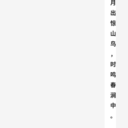
月
出
惊
山
鸟
，
时
鸣
春
涧
中
。