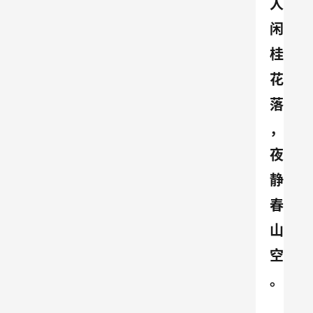
人
闲
桂
花
落
，
夜
静
春
山
空
。