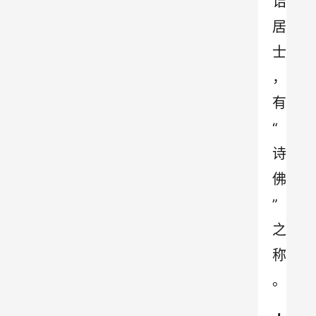
诘
居
士
，
有
“
诗
佛
”
之
称
。