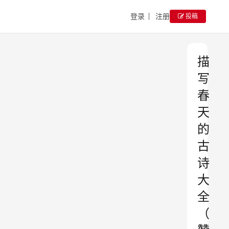
登录
注册
投稿
描
写
春
天
的
古
诗
大
全
（