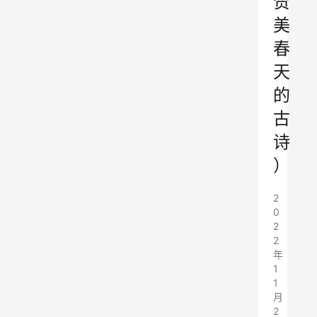
赞
美
春
天
的
古
诗
）
2
0
2
2
年
1
1
月
2