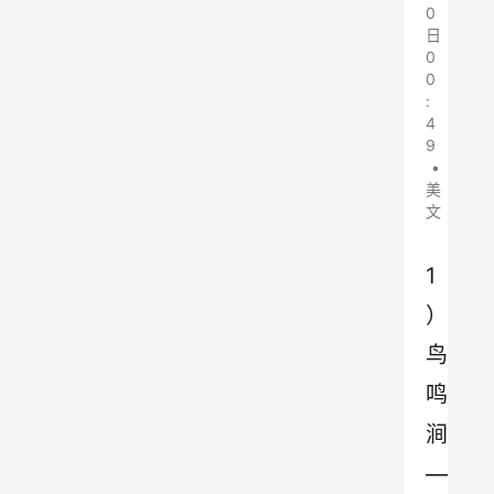
0
日
0
0
:
4
9
•
美
文
1
）
鸟
鸣
涧
—