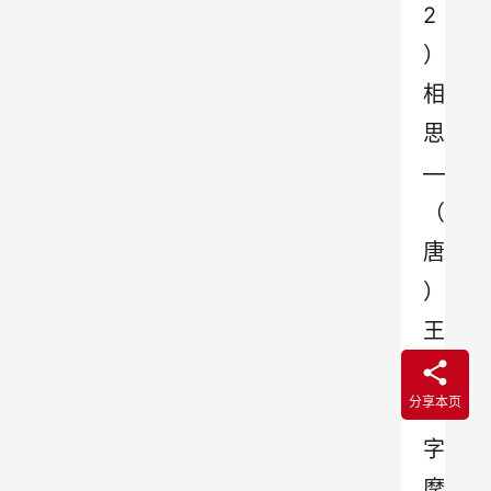
2
）
相
思
—
（
唐
）
王
维
分享本页
，
字
摩