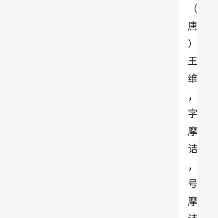
（
唐
）
王
维
，
字
摩
诘
，
号
摩