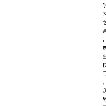
首
页
美
文
欣
赏
范
登录
注册
文
作
文